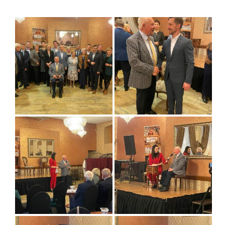
Informacje – Oddział w Kaliszu
Kalendarz wydarzeń
Galeria
Szkolenia
Zarząd Główny
Linki
Kontakt