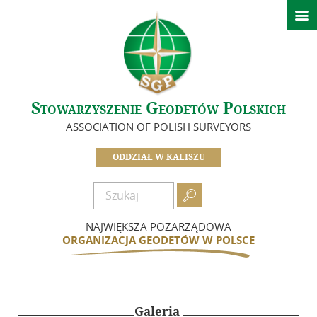

Strona główna
Ważne informacje
O nas
Stowarzyszenie Geodetów Polskich
Idea i cele
ASSOCIATION OF POLISH SURVEYORS
Zarząd – Oddział SGP w Kaliszu
Koła SGP Oddziału Kaliskiego
ODDZIAŁ W KALISZU
Komisje
Zasłużeni dla Oddziału

Dokumenty
NAJWIĘKSZA POZARZĄDOWA
Zostań członkiem
ORGANIZACJA GEODETÓW W POLSCE
Składki
Działalność
Galeria