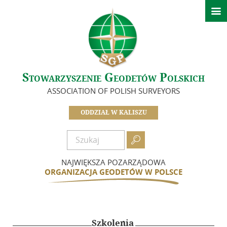

Strona główna
Ważne informacje
O nas
Stowarzyszenie Geodetów Polskich
Idea i cele
ASSOCIATION OF POLISH SURVEYORS
Zarząd – Oddział SGP w Kaliszu
Koła SGP Oddziału Kaliskiego
ODDZIAŁ W KALISZU
Komisje
Zasłużeni dla Oddziału

Dokumenty
NAJWIĘKSZA POZARZĄDOWA
Zostań członkiem
ORGANIZACJA GEODETÓW W POLSCE
Składki
Działalność
Szkolenia