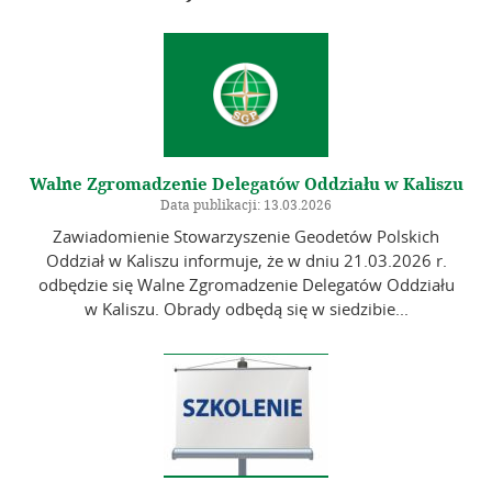
Informacje – Oddział w Kaliszu
Kalendarz wydarzeń
Galeria
Szkolenia
Walne Zgromadzenie Delegatów Oddziału w Kaliszu
Zarząd Główny
Data publikacji: 13.03.2026
Zawiadomienie Stowarzyszenie Geodetów Polskich
Linki
Oddział w Kaliszu informuje, że w dniu 21.03.2026 r.
odbędzie się Walne Zgromadzenie Delegatów Oddziału
w Kaliszu. Obrady odbędą się w siedzibie...
Kontakt