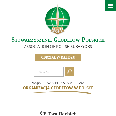

Strona główna
Ważne informacje
O nas
Stowarzyszenie Geodetów Polskich
Idea i cele
ASSOCIATION OF POLISH SURVEYORS
Zarząd – Oddział SGP w Kaliszu
Koła SGP Oddziału Kaliskiego
ODDZIAŁ W KALISZU
Komisje
Zasłużeni dla Oddziału

Dokumenty
NAJWIĘKSZA POZARZĄDOWA
Zostań członkiem
ORGANIZACJA GEODETÓW W POLSCE
Składki
Działalność
Ś.P. Ewa Herbich