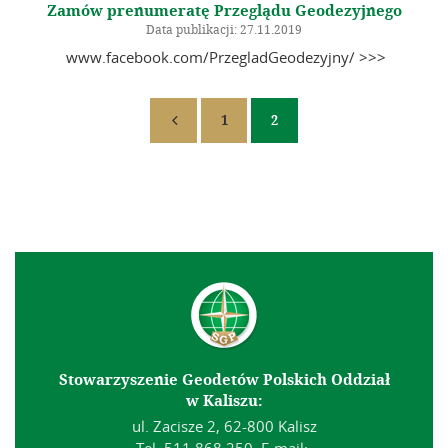
Zamów prenumeratę Przeglądu Geodezyjnego
Data publikacji: 27.11.2019
www.facebook.com/PrzegladGeodezyjny/ >>>
1
2

Stowarzyszenie Geodetów Polskich Oddział
w Kaliszu:
ul. Zacisze 2, 62-800 Kalisz
Tel. 511 868 250, E-mail: