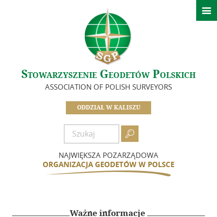

Strona główna
Ważne informacje
O nas
Stowarzyszenie Geodetów Polskich
Idea i cele
ASSOCIATION OF POLISH SURVEYORS
Zarząd – Oddział SGP w Kaliszu
Koła SGP Oddziału Kaliskiego
ODDZIAŁ W KALISZU
Komisje
Zasłużeni dla Oddziału

Dokumenty
NAJWIĘKSZA POZARZĄDOWA
Zostań członkiem
ORGANIZACJA GEODETÓW W POLSCE
Składki
Działalność
Ważne informacje