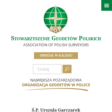

Strona główna
Ważne informacje
O nas
Stowarzyszenie Geodetów Polskich
Idea i cele
ASSOCIATION OF POLISH SURVEYORS
Zarząd – Oddział SGP w Kaliszu
Koła SGP Oddziału Kaliskiego
ODDZIAŁ W KALISZU
Komisje
Zasłużeni dla Oddziału

Dokumenty
NAJWIĘKSZA POZARZĄDOWA
Zostań członkiem
ORGANIZACJA GEODETÓW W POLSCE
Składki
Działalność
Ś.P. Urszula Garczarek