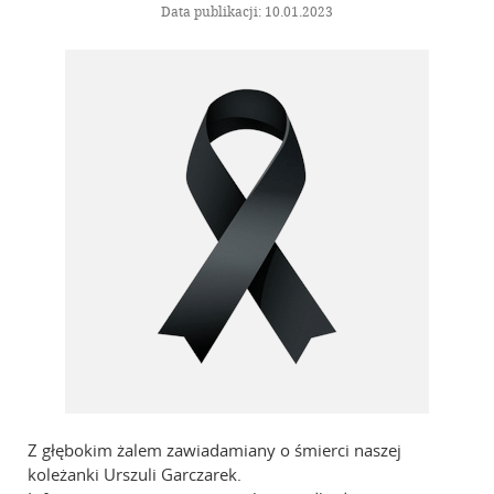
Informacje – Oddział w Kaliszu
Data publikacji: 10.01.2023
Kalendarz wydarzeń
Galeria
Szkolenia
Zarząd Główny
Linki
Kontakt
Z głębokim żalem zawiadamiany o śmierci naszej
koleżanki Urszuli Garczarek.